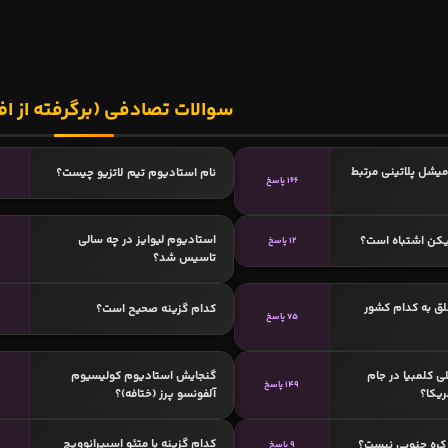
سوالات تصادفی (برگرفته از اف
میشل پلاتینی مرتبط
نام استادیوم تیم لاتزیو چیست؟
166 پاسخ
استادیوم لیوایز در چه سالی
یکن اشتباه است؟
12 پاسخ
تاسیس شد؟
لق به کدام کشور
کدام گزینه صحیح است؟
75 پاسخ
ی کلمبیا در جام
گنجایش استادیوم کولیسیوم
149 پاسخ
آلفونسو پرز (ختافه)؟
کدام گزینه با متئو اسپیرانوویچ
کره جنوبی نیست؟
9 پاسخ