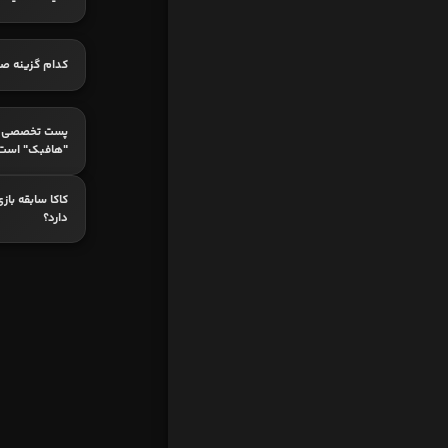
کدام گزینه ص
پست تخصصی ک
"هافبک" است
کاکا سابقه بازی
دارد؟