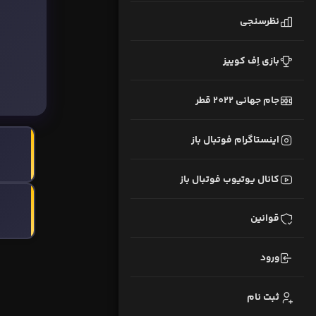
نظرسنجی
بازی اِف کوییز
جام جهانی 2022 قطر
اینستاگرام فوتبال باز
کانال یوتیوب فوتبال باز
قوانین
ورود
ثبت نام