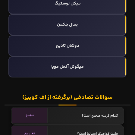
میکل لوستیگ
جمال بلکمن
دوشان تادیچ
میگوئل آنخل مویا
سوالات تصادفی (برگرفته از اف کوییز)
کدام گزینه صحیح است؟
8 پاسخ
ملیت کدامیک اسپانیا است؟
143 پاسخ