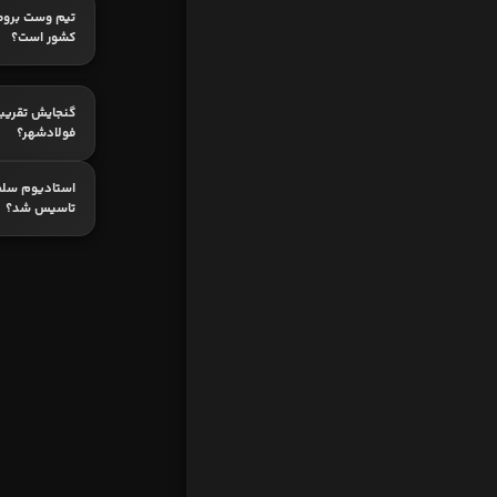
تیم وست بروم
کشور است؟
گنجایش تقریب
فولادشهر؟
استادیوم سلجر
تاسیس شد؟