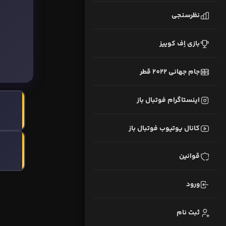
نظرسنجی
بازی اِف کوییز
جام جهانی 2022 قطر
اینستاگرام فوتبال باز
کانال یوتیوب فوتبال باز
قوانین
ورود
ثبت نام