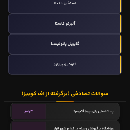
استفان مدینا
آلبرتو کاستا
گابریل پائولیستا
کلودیو پیزارو
سوالات تصادفی (برگرفته از اف کوییز)
پست اصلی بازی چوبا آکپوم؟
22 پاسخ
ورزشگاه د گرولش وسته در کدام شهر قرار