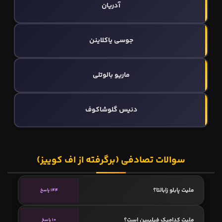
آدریان
جوسی یاکلاینن
ماریو بالوتلی
دنیس گلوشاکوف
سوالات تصادفی (برگرفته از اف کوییز)
ملیت پابلو زابالتا؟
144 پاسخ
ملیت کدامیک فیلیپین است؟
10 پاسخ