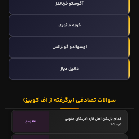
آگوستو فرناندز
خوزه مائوری
اوسوالدو گونزالس
دانیل دیاز
سوالات تصادفی (برگرفته از اف کوییز)
کدام بازیکن اهل قاره آمریکای جنوبی
44 پاسخ
نیست؟