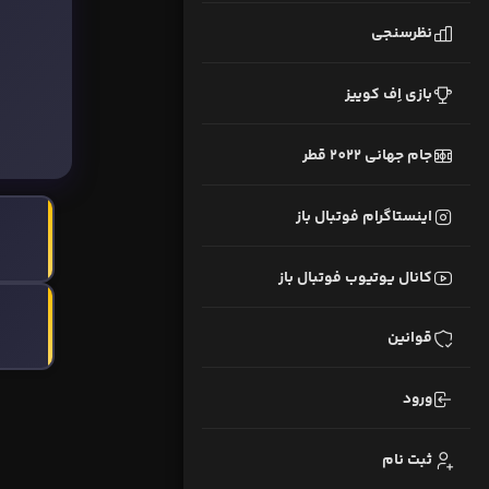
نظرسنجی
بازی اِف کوییز
جام جهانی 2022 قطر
اینستاگرام فوتبال باز
کانال یوتیوب فوتبال باز
قوانین
ورود
ثبت نام