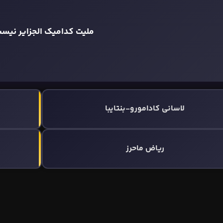
ملیت کدامیک الجزایر نیس
لاسانی کادامورو-بنتایبا
ریاض ماحرز