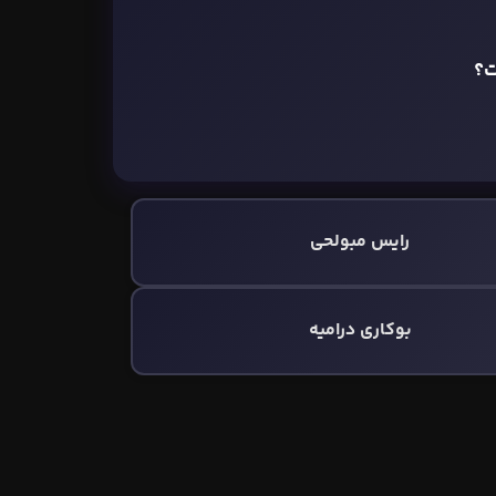
ت؟
رایس مبولحی
بوكاری دراميه