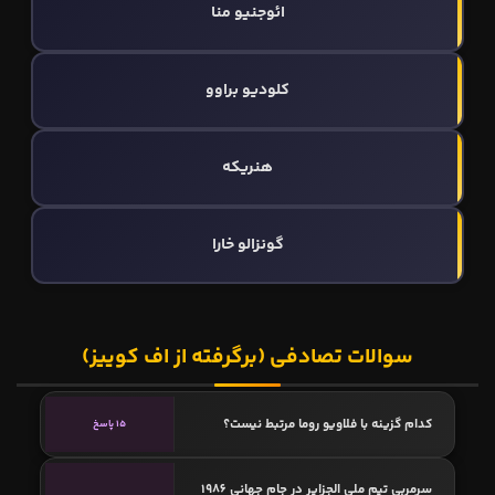
ائوجنیو منا
کلودیو براوو
هنریکه
گونزالو خارا
سوالات تصادفی (برگرفته از اف کوییز)
کدام گزینه با فلاویو روما مرتبط نیست؟
15 پاسخ
سرمربی تیم ملی الجزایر در جام جهانی 1986