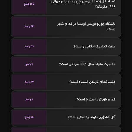
تعداد گل زده « ژان-پیر پاپن » در جام جهانی
147 پاسخ
1986 مکزیک؟
باشگاه چورنومورتس اودسا در کدام شهر
83 پاسخ
است؟
ملیت کدامیک انگلیس است؟
30 پاسخ
کدامیک متولد سال 1994 میلادی است؟
7 پاسخ
ملیت کدام بازیکن اشتباه است؟
13 پاسخ
کدام بازیکن راست پا است؟
8 پاسخ
آنل هادژیچ متولد چه سالی است؟
15 پاسخ