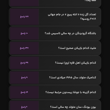
فضا رفت؟
تعداد گل زده « انته ربیچ » در جام جهانی
178 پاسخ
2018 روسیه؟
باشگاه گرونینگن در چه سالی تاسیس شد؟
10 پاسخ
ملیت کدام بازیکن صحیح است؟
137 پاسخ
کدام بازیکن اهل قاره اروپا نیست؟
39 پاسخ
کدامیک متولد سال 1985 میلادی است؟
9 پاسخ
کدام گزینه با جوشا ریسدون مرتبط نیست؟
14 پاسخ
یون یونگ-سان متولد چه سالی است؟
6 پاسخ