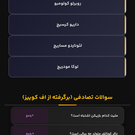
روبرتو کولومبو
داریو کرسیچ
لئوناردو مساریچ
لوکا مودریچ
سوالات تصادفی (برگرفته از اف کوییز)
ملیت کدام بازیکن اشتباه است؟
6 پاسخ
دالر کوزائف متولد چه سالی است؟
8 پاسخ