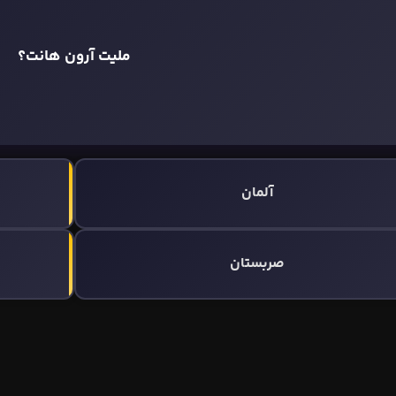
ملیت آرون هانت؟
آلمان
صربستان