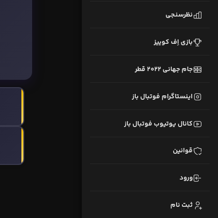
نظرسنجی
بازی اِف کوییز
جام جهانی 2022 قطر
اینستاگرام فوتبال باز
کانال یوتیوب فوتبال باز
قوانین
ورود
ثبت نام