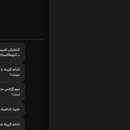
گنجایش تقریبی
د آنتوفاگاستا؟
کدام گزینه با 
نیست؟
تیم آژاکس متع
است؟
ملیت کدامیک 
کدام گزینه ص