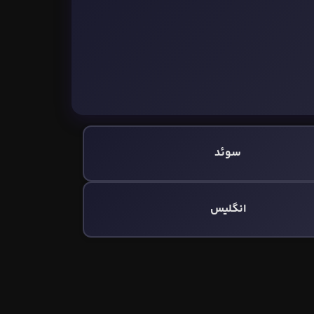
سوئد
انگلیس