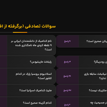
سوالات تصادفی (برگرفته از اف
نام کدامیک از دانشمندان ایرانی بر
زیکن صحیح است؟
9 پاسخ
۹ نقطه کره‌ی ماه نامگذاری شده
است؟
 رودریگز؟
پایتخت ماریتیوس؟
16 پاسخ
نیکبخت سابقه بازی
استادیوم بروسیا پارک در کدام
161 پاسخ
ندارد؟
کشور است؟
 مکزیک نیست؟
ملیت کدامیک اسپانیا است؟
47 پاسخ
در مسیحیت چه
کدام گزینه صحیح است؟
6 پاسخ