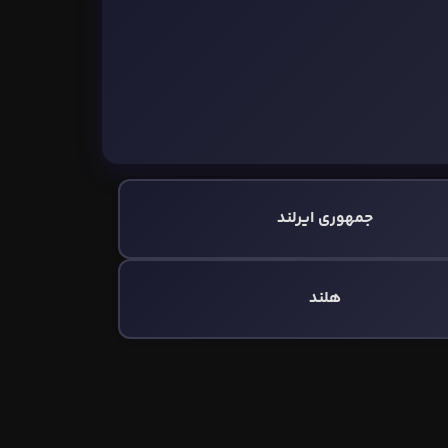
جمهوری ایرلند
هلند