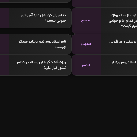
توپ از خط دروازه،
کدام بازیکن اهل قاره آمریکای
 در کدام جام جهانی
جنوبی نیست؟
871 پاسخ
رار گرفت؟
بوسنی و هرزگوین
نام استادیوم تیم دینامو مسکو
154 پاسخ
چیست؟
استادیوم بیشتر
ورزشگاه د گرولش وسته در کدام
5 پاسخ
کشور قرار دارد؟