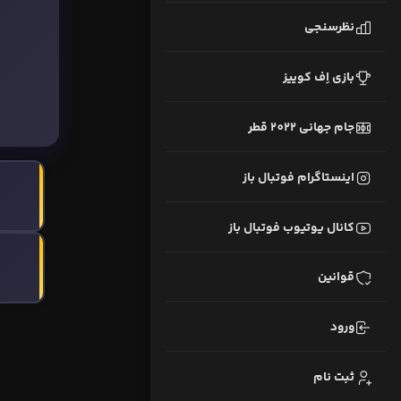
نظرسنجی
بازی اِف کوییز
جام جهانی 2022 قطر
اینستاگرام فوتبال باز
کانال یوتیوب فوتبال باز
قوانین
ورود
ثبت نام