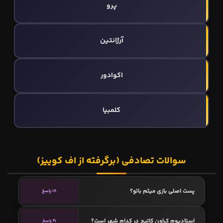
پرو
آرژانتین
اکوادور
کلمبیا
سوالات تصادفی (برگرفته از اف کوییز)
پست اصلی بازی میثم بائو؟
18 پاسخ
استادیوم کراون کاتیج در کدام شهر است؟
61 پاسخ