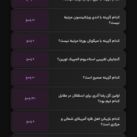
کدام گزینه با اندی ویلکینسون مرتبط
17 پاسخ
نیست؟
کدام گزینه با میگوئل بورخا مرتبط نیست؟
8 پاسخ
گنجایش تقریبی استادیوم المپیک تورین؟
9 پاسخ
کدام گزینه صحیح است؟
10 پاسخ
اولین گل رضا آذری برای استقلال در مقابل
130 پاسخ
کدام تیم بود؟
کدام بازیکن اهل قاره آمریکای شمالی و
8 پاسخ
مرکزی است؟