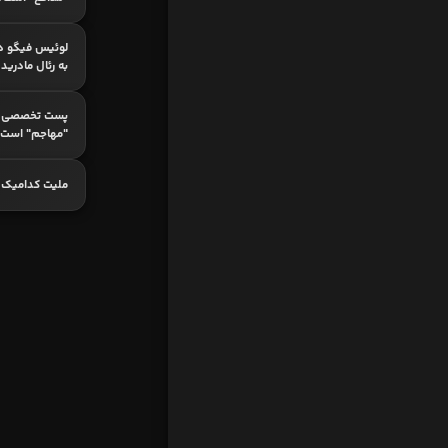
لوئیس فیگو در 
به رئال مادری
پست تخصصی ک
"مهاجم" است؟
ملیت کدامیک