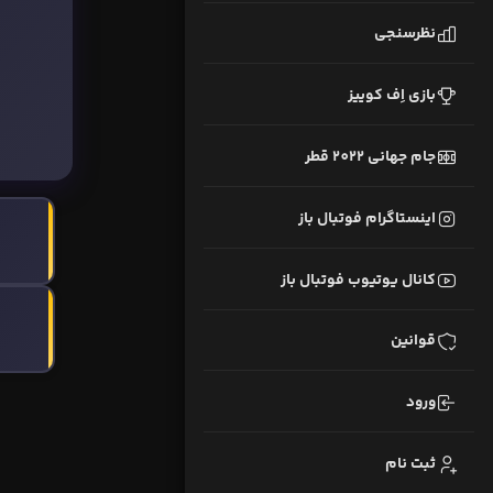
نظرسنجی
بازی اِف کوییز
جام جهانی 2022 قطر
اینستاگرام فوتبال باز
کانال یوتیوب فوتبال باز
قوانین
ورود
ثبت نام