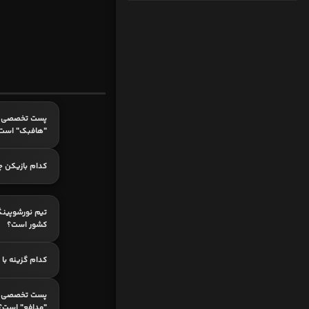
پست تخصصی ک
"هافبک" است
کدام بازیکن چ
تیم نورشوپینگ
کشور است؟
کدام گزینه با
پست تخصصی ک
"مدافع" است؟