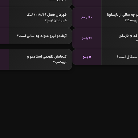
چه سالی از بارسلونا
قهرمان فصل 2018/19 لیگ
290 پاسخ
7
د پیوست؟
قهرمانان اروپا؟
دام بازیکن
آرماندو ایزو متولد چه سالی است؟
47 پاسخ
گنجایش تقریبی استادیوم
 سنگال است؟
12 پاسخ
نیوکمپ؟