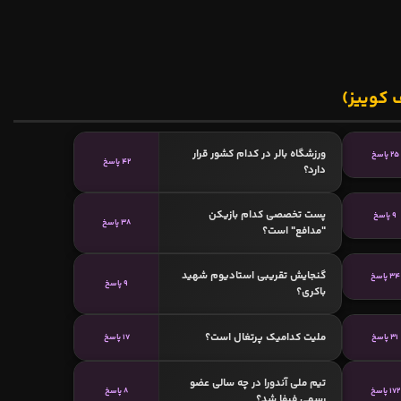
 کوییز)
ورزشگاه بالر در کدام کشور قرار
25 پاسخ
42 پاسخ
دارد؟
پست تخصصی کدام بازیکن
9 پاسخ
38 پاسخ
"مدافع" است؟
گنجایش تقریبی استادیوم شهید
34 پاسخ
9 پاسخ
باکری؟
ملیت کدامیک پرتغال است؟
31 پاسخ
17 پاسخ
تیم ملی آندورا در چه سالی عضو
172 پاسخ
8 پاسخ
رسمی فیفا شد؟