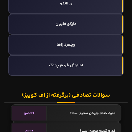
رولاندو
مارکو فابیان
ویلفرد زاها
امانوئل فریم پونگ
سوالات تصادفی (برگرفته از اف کوییز)
ملیت کدام بازیکن صحیح است؟
142 پاسخ
کدام گزینه صحیح است؟
9 پاسخ