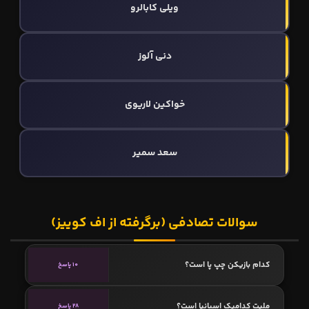
ویلی کابالرو
دنی آلوز
خواکین لاریوی
سعد سمیر
سوالات تصادفی (برگرفته از اف کوییز)
کدام بازیکن چپ پا است؟
10 پاسخ
ملیت کدامیک اسپانیا است؟
28 پاسخ