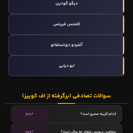
دیگو گودین
کلمنس فریتس
آلفردو دی‌استفانو
ابو دیابی
سوالات تصادفی (برگرفته از اف کوییز)
کدام گزینه صحیح است؟
6 پاسخ
بنجامین دیویس متولد چه سالی است؟
6 پاسخ