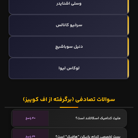
وسلی اشنایدر
سرخیو کانالس
دنیل سوباشیچ
لوکاس لیوا
سوالات تصادفی (برگرفته از اف کوییز)
ملیت کدامیک اسکاتلند است؟
40 پاسخ
پست تخصصی کدام بازیکن "هافبک" است؟
36 پاسخ