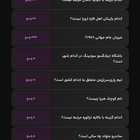
کدام بازیکن اهل قاره اروپا نیست؟
48 پاسخ
میزبان جام جهانی 1978؟
333 پاسخ
باشگاه جیانگسو سونینگ در کدام شهر
61 پاسخ
است؟
تیم پاری‌سن‌ژرمن متعلق به کدام کشور است؟
70 پاسخ
نام کوچک هررا چیست؟
11 پاسخ
کدام گزینه با باکایه ترائوره مرتبط نیست؟
11 پاسخ
ساندرو متولد چه سالی است؟
5 پاسخ