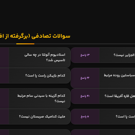
سوالات تصادفی (برگرفته از اف
استادیوم آنوئتا در چه سالی
لجزایر نیست؟
13 پاسخ
تاسیس شد؟
سباستین‌ روده مرتبط
کدام بازیکن راست پا است؟
22 پاسخ
کدام گزینه با سیدنی سام مرتبط
هل قاره آفریقا است؟
41 پاسخ
نیست؟
است پا است؟
ملیت کدامیک صربستان نیست؟
5 پاسخ