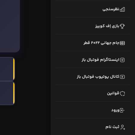
نظرسنجی
بازی اِف کوییز
جام جهانی 2022 قطر
اینستاگرام فوتبال باز
کانال یوتیوب فوتبال باز
قوانین
ورود
ثبت نام