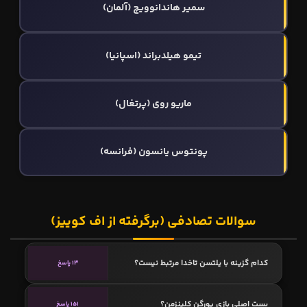
سمیر هاندانوویچ (آلمان)
تیمو هیلدبراند (اسپانیا)
ماریو روی (پرتغال)
پونتوس یانسون (فرانسه)
سوالات تصادفی (برگرفته از اف کوییز)
کدام گزینه با یلتسن تاخدا مرتبط نیست؟
13 پاسخ
پست اصلی بازی یورگن کلینزمن؟
151 پاسخ