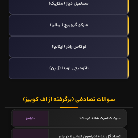
اسماعیل دیاز (مکزیک)
مارکو گروییچ (ایتالیا)
لوکاس رادر (ایتالیا)
نائومیچی اویدا (ژاپن)
سوالات تصادفی (برگرفته از اف کوییز)
ملیت کدامیک هلند نیست؟
10 پاسخ
تعداد گل زده « ادینسون کاوانی » در جام