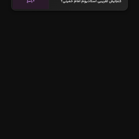
گنجایش تقریبی استادیوم امام خمینی؟
6 پاسخ