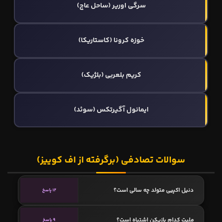
سرگی اورير (ساحل عاج)
خوزه کرونا (کاستاریکا)
کریم بلعربی (بلژیک)
ایمانول آگیرتکس (سوئد)
سوالات تصادفی (برگرفته از اف کوییز)
دنیل اکپیی متولد چه سالی است؟
12 پاسخ
ملیت کدام بازیکن اشتباه است؟
9 پاسخ