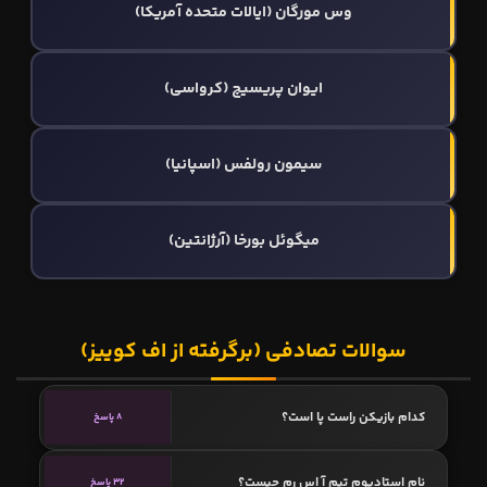
وس مورگان (ایالات متحده آمریکا)
ایوان پریسیچ (کرواسی)
سيمون رولفس (اسپانیا)
میگوئل بورخا (آرژانتین)
سوالات تصادفی (برگرفته از اف کوییز)
کدام بازیکن راست پا است؟
8 پاسخ
نام استادیوم تیم آ اس رم چیست؟
32 پاسخ