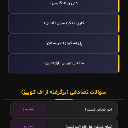
دنی رز (انگلیس)
كارل جنكينسون (آلمان)
پل اسکولز (صربستان)
ماکنلی تورس (آرژانتین)
سوالات تصادفی (برگرفته از اف کوییز)
این بازیکن کیست؟
2128 پاسخ
کدام بازیکن اهل قاره آسیا است؟
36 پاسخ