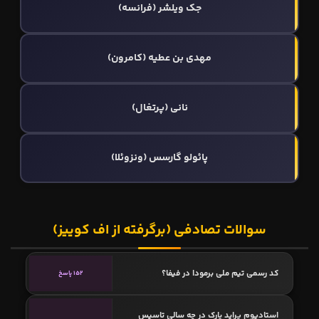
جک ویلشر (فرانسه)
مهدی بن‌ عطیه (کامرون)
نانی (پرتغال)
پائولو گارسس (ونزوئلا)
سوالات تصادفی (برگرفته از اف کوییز)
کد رسمی تیم ملی برمودا در فیفا؟
152 پاسخ
استادیوم پراید پارک در چه سالی تاسیس