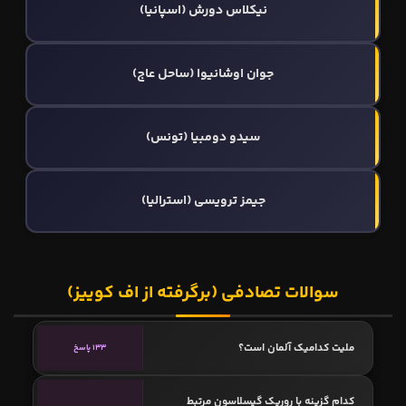
نیکلاس دورش (اسپانیا)
جوان اوشانیوا (ساحل عاج)
سیدو دومبیا (تونس)
جیمز ترویسی (استرالیا)
سوالات تصادفی (برگرفته از اف کوییز)
ملیت کدامیک آلمان است؟
133 پاسخ
کدام گزینه با روریک گیسلاسون مرتبط