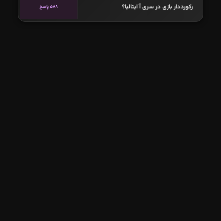
رکورددار بازی در سری آ ایتالیا؟
588 پاسخ