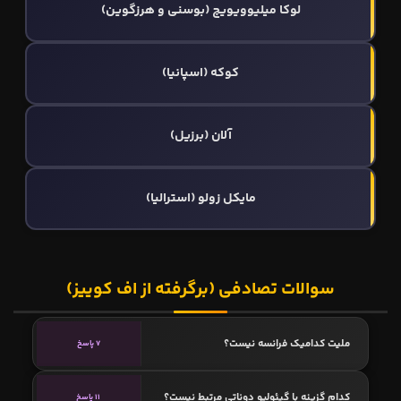
لوکا میلیوویویچ (بوسنی و هرزگوین)
کوکه (اسپانیا)
آلان (برزیل)
مایکل زولو (استرالیا)
سوالات تصادفی (برگرفته از اف کوییز)
ملیت کدامیک فرانسه نیست؟
7 پاسخ
کدام گزینه با گیئولیو دوناتی مرتبط نیست؟
11 پاسخ